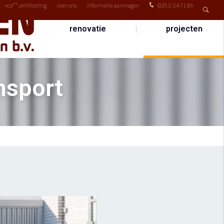
vca** certificering
over ons
informatie aanvragen
(0251) 24 71 89
renovatie
projecten
nsport