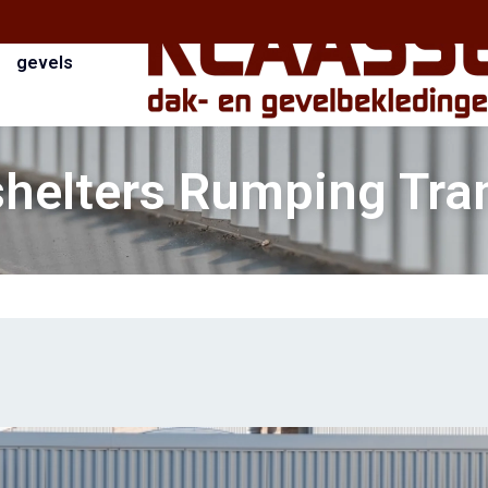
gevels
helters Rumping Tra