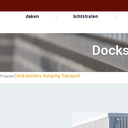
daken
lichtstraten
Docks
Dockshelters Rumping Transport
Projecten