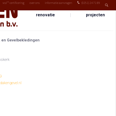
vca** certificering
over ons
informatie aanvragen
(0251) 24 71 89
renovatie
projecten
 en Gevelbekledingen
skerk
89
dakengevel.nl