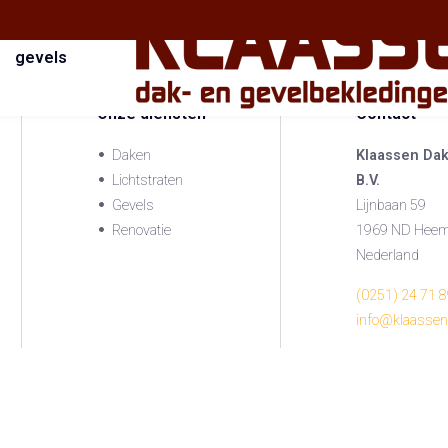
gevels
Onze diensten
Contact
Daken
Klaassen Dak
Lichtstraten
B.V.
Gevels
Lijnbaan 59
Renovatie
1969 ND Heem
Nederland
(0251) 24 71 
info@klaassen