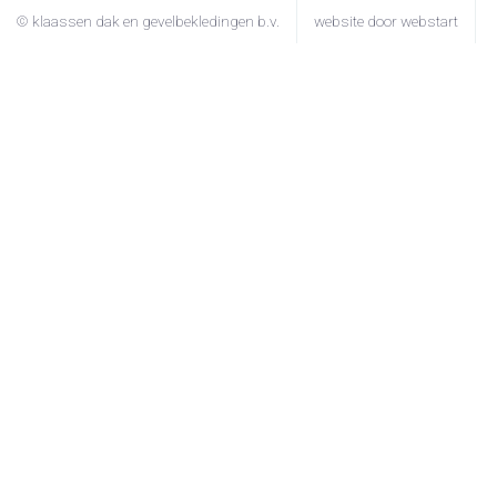
© klaassen dak en gevelbekledingen b.v.
website door webstart